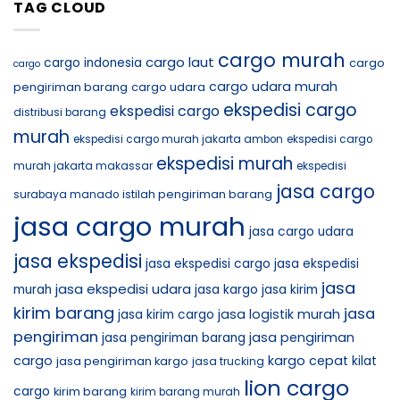
TAG CLOUD
cargo murah
cargo laut
cargo indonesia
cargo
cargo
cargo udara murah
pengiriman barang
cargo udara
ekspedisi cargo
ekspedisi cargo
distribusi barang
murah
ekspedisi cargo murah jakarta ambon
ekspedisi cargo
ekspedisi murah
murah jakarta makassar
ekspedisi
jasa cargo
istilah pengiriman barang
surabaya manado
jasa cargo murah
jasa cargo udara
jasa ekspedisi
jasa ekspedisi cargo
jasa ekspedisi
jasa
jasa ekspedisi udara
murah
jasa kargo
jasa kirim
kirim barang
jasa
jasa logistik murah
jasa kirim cargo
pengiriman
jasa pengiriman
jasa pengiriman barang
cargo
kargo cepat
jasa pengiriman kargo
kilat
jasa trucking
lion cargo
cargo
kirim barang
kirim barang murah