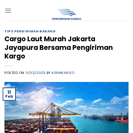
Skip
to
content
TIPS PENGIRIMAN BARANG
Cargo Laut Murah Jakarta
Jayapura Bersama Pengiriman
Kargo
POSTED ON
11/02/2025
BY
KIRIMKARGO
11
Feb