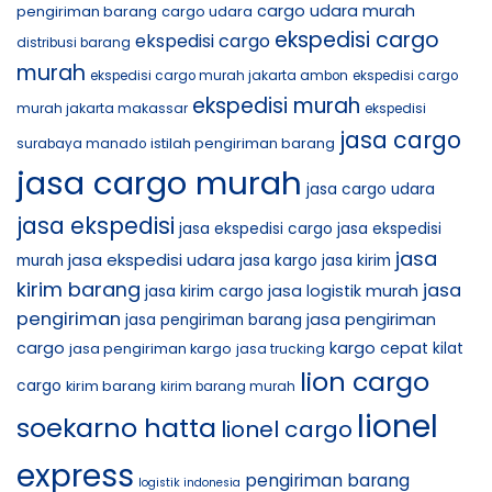
cargo udara murah
pengiriman barang
cargo udara
ekspedisi cargo
ekspedisi cargo
distribusi barang
murah
ekspedisi cargo murah jakarta ambon
ekspedisi cargo
ekspedisi murah
murah jakarta makassar
ekspedisi
jasa cargo
istilah pengiriman barang
surabaya manado
jasa cargo murah
jasa cargo udara
jasa ekspedisi
jasa ekspedisi cargo
jasa ekspedisi
jasa
jasa ekspedisi udara
murah
jasa kargo
jasa kirim
kirim barang
jasa
jasa logistik murah
jasa kirim cargo
pengiriman
jasa pengiriman
jasa pengiriman barang
cargo
kargo cepat
jasa pengiriman kargo
kilat
jasa trucking
lion cargo
cargo
kirim barang
kirim barang murah
lionel
soekarno hatta
lionel cargo
express
pengiriman barang
logistik indonesia