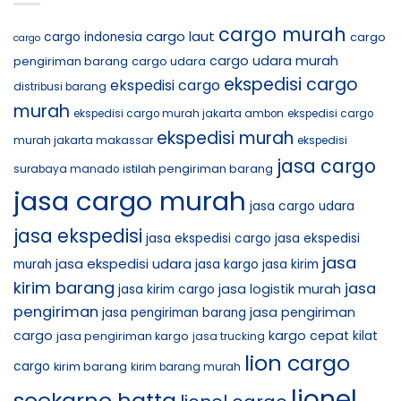
cargo murah
cargo laut
cargo indonesia
cargo
cargo
cargo udara murah
pengiriman barang
cargo udara
ekspedisi cargo
ekspedisi cargo
distribusi barang
murah
ekspedisi cargo murah jakarta ambon
ekspedisi cargo
ekspedisi murah
murah jakarta makassar
ekspedisi
jasa cargo
istilah pengiriman barang
surabaya manado
jasa cargo murah
jasa cargo udara
jasa ekspedisi
jasa ekspedisi cargo
jasa ekspedisi
jasa
jasa ekspedisi udara
murah
jasa kargo
jasa kirim
kirim barang
jasa
jasa logistik murah
jasa kirim cargo
pengiriman
jasa pengiriman
jasa pengiriman barang
cargo
kargo cepat
jasa pengiriman kargo
kilat
jasa trucking
lion cargo
cargo
kirim barang
kirim barang murah
lionel
soekarno hatta