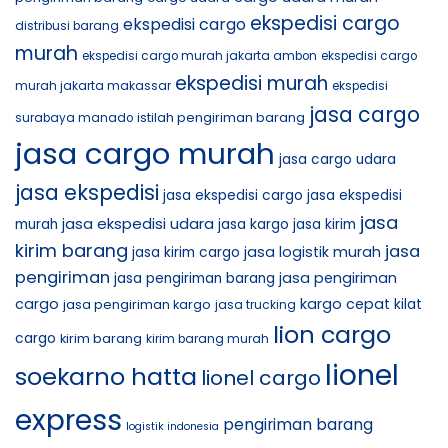
ekspedisi cargo
ekspedisi cargo
distribusi barang
murah
ekspedisi cargo murah jakarta ambon
ekspedisi cargo
ekspedisi murah
murah jakarta makassar
ekspedisi
jasa cargo
istilah pengiriman barang
surabaya manado
jasa cargo murah
jasa cargo udara
jasa ekspedisi
jasa ekspedisi cargo
jasa ekspedisi
jasa
jasa ekspedisi udara
murah
jasa kargo
jasa kirim
kirim barang
jasa
jasa logistik murah
jasa kirim cargo
pengiriman
jasa pengiriman
jasa pengiriman barang
cargo
kargo cepat
jasa pengiriman kargo
kilat
jasa trucking
lion cargo
cargo
kirim barang
kirim barang murah
lionel
soekarno hatta
lionel cargo
express
pengiriman barang
logistik indonesia