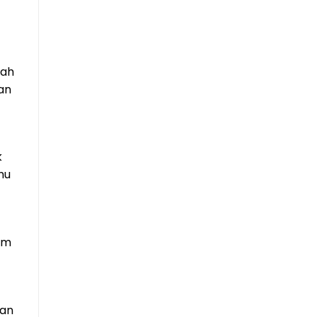
dah
an
k
mu
im
gan