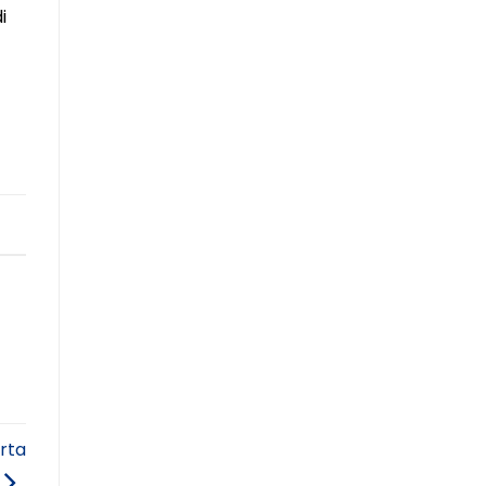
i
rta