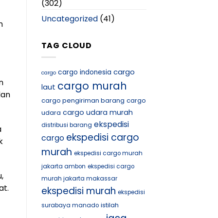
(302)
Uncategorized
(41)
n
TAG CLOUD
cargo
cargo indonesia
cargo
n
cargo murah
laut
dan
cargo pengiriman barang
cargo
cargo udara murah
udara
ekspedisi
distribusi barang
a
ekspedisi cargo
cargo
k
murah
ekspedisi cargo murah
jakarta ambon
ekspedisi cargo
,
murah jakarta makassar
at.
ekspedisi murah
ekspedisi
istilah
surabaya manado