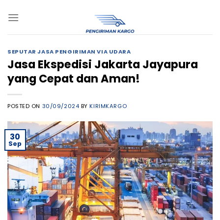
Skip
to
content
SEPUTAR JASA PENGIRIMAN VIA UDARA
Jasa Ekspedisi Jakarta Jayapura
yang Cepat dan Aman!
POSTED ON
30/09/2024
BY
KIRIMKARGO
30
Sep