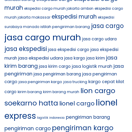
murah
ekspedisi cargo murah jakarta ambon
ekspedisi cargo
ekspedisi murah
murah jakarta makassar
ekspedisi
jasa cargo
istilah pengiriman barang
surabaya manado
jasa cargo murah
jasa cargo udara
jasa ekspedisi
jasa ekspedisi cargo
jasa ekspedisi
jasa
jasa ekspedisi udara
murah
jasa kargo
jasa kirim
kirim barang
jasa
jasa logistik murah
jasa kirim cargo
pengiriman
jasa pengiriman
jasa pengiriman barang
cargo
kargo cepat
jasa pengiriman kargo
kilat
jasa trucking
lion cargo
cargo
kirim barang
kirim barang murah
lionel
soekarno hatta
lionel cargo
express
pengiriman barang
logistik indonesia
pengiriman kargo
pengiriman cargo