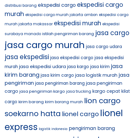
ekspedisi cargo
ekspedisi cargo
distribusi barang
murah
ekspedisi cargo murah jakarta ambon
ekspedisi cargo
ekspedisi murah
murah jakarta makassar
ekspedisi
jasa cargo
istilah pengiriman barang
surabaya manado
jasa cargo murah
jasa cargo udara
jasa ekspedisi
jasa ekspedisi cargo
jasa ekspedisi
jasa
jasa ekspedisi udara
murah
jasa kargo
jasa kirim
kirim barang
jasa
jasa logistik murah
jasa kirim cargo
pengiriman
jasa pengiriman
jasa pengiriman barang
cargo
kargo cepat
jasa pengiriman kargo
kilat
jasa trucking
lion cargo
cargo
kirim barang
kirim barang murah
lionel
soekarno hatta
lionel cargo
express
pengiriman barang
logistik indonesia