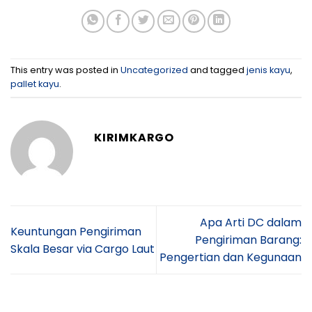
This entry was posted in
Uncategorized
and tagged
jenis kayu
,
pallet kayu
.
KIRIMKARGO
Apa Arti DC dalam
Keuntungan Pengiriman
Pengiriman Barang:
Skala Besar via Cargo Laut
Pengertian dan Kegunaan