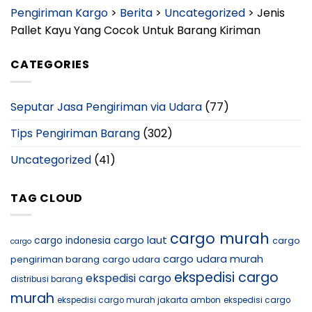
Pengiriman Kargo
>
Berita
>
Uncategorized
>
Jenis
Pallet Kayu Yang Cocok Untuk Barang Kiriman
CATEGORIES
Seputar Jasa Pengiriman via Udara
(77)
Tips Pengiriman Barang
(302)
Uncategorized
(41)
TAG CLOUD
cargo murah
cargo laut
cargo indonesia
cargo
cargo
cargo udara murah
pengiriman barang
cargo udara
ekspedisi cargo
ekspedisi cargo
distribusi barang
murah
ekspedisi cargo murah jakarta ambon
ekspedisi cargo