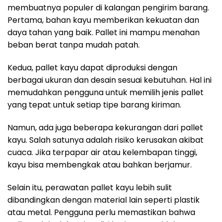
membuatnya populer di kalangan pengirim barang.
Pertama, bahan kayu memberikan kekuatan dan
daya tahan yang baik. Pallet ini mampu menahan
beban berat tanpa mudah patah.
Kedua, pallet kayu dapat diproduksi dengan
berbagai ukuran dan desain sesuai kebutuhan. Hal ini
memudahkan pengguna untuk memilih jenis pallet
yang tepat untuk setiap tipe barang kiriman.
Namun, ada juga beberapa kekurangan dari pallet
kayu. Salah satunya adalah risiko kerusakan akibat
cuaca. Jika terpapar air atau kelembapan tinggi,
kayu bisa membengkak atau bahkan berjamur.
Selain itu, perawatan pallet kayu lebih sulit
dibandingkan dengan material lain seperti plastik
atau metal. Pengguna perlu memastikan bahwa