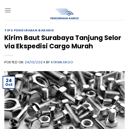
Skip
to
content
TIPS PENGIRIMAN BARANG
Kirim Baut Surabaya Tanjung Selor
via Ekspedisi Cargo Murah
POSTED ON
24/10/2024
BY
KIRIMKARGO
24
Oct