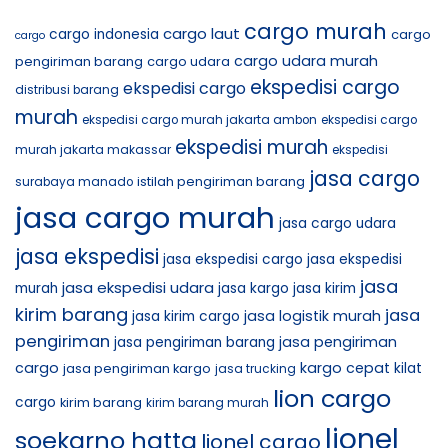
cargo murah
cargo laut
cargo indonesia
cargo
cargo
cargo udara murah
pengiriman barang
cargo udara
ekspedisi cargo
ekspedisi cargo
distribusi barang
murah
ekspedisi cargo murah jakarta ambon
ekspedisi cargo
ekspedisi murah
murah jakarta makassar
ekspedisi
jasa cargo
istilah pengiriman barang
surabaya manado
jasa cargo murah
jasa cargo udara
jasa ekspedisi
jasa ekspedisi cargo
jasa ekspedisi
jasa
jasa ekspedisi udara
murah
jasa kargo
jasa kirim
kirim barang
jasa
jasa logistik murah
jasa kirim cargo
pengiriman
jasa pengiriman
jasa pengiriman barang
cargo
kargo cepat
jasa pengiriman kargo
kilat
jasa trucking
lion cargo
cargo
kirim barang
kirim barang murah
lionel
soekarno hatta
lionel cargo