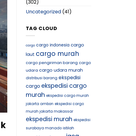
(302)
Uncategorized
(41)
TAG CLOUD
cargo
cargo indonesia
cargo
cargo murah
laut
cargo pengiriman barang
cargo
cargo udara murah
udara
ekspedisi
distribusi barang
ekspedisi cargo
cargo
murah
ekspedisi cargo murah
jakarta ambon
ekspedisi cargo
murah jakarta makassar
ekspedisi murah
ekspedisi
ak
istilah
surabaya manado