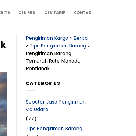
ERITA
CEK RESI
CEK TARIF
KONTAK
Pengiriman Kargo
>
Berita
ak
>
Tips Pengiriman Barang
>
Pengiriman Barang
Temurah Rute Manado
Pontianak
CATEGORIES
Seputar Jasa Pengiriman
via Udara
(77)
Tips Pengiriman Barang