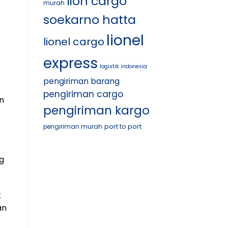
lion cargo
murah
soekarno hatta
lionel
lionel cargo
express
logistik indonesia
pengiriman barang
pengiriman cargo
n
pengiriman kargo
port to port
pengiriman murah
g
k
an