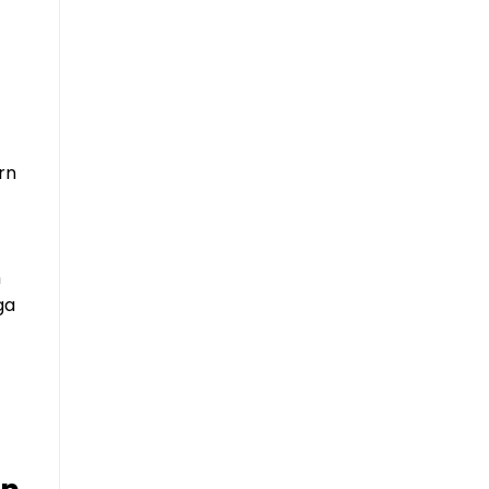
rn
n
ga