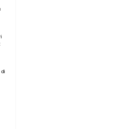
a
i
t
di