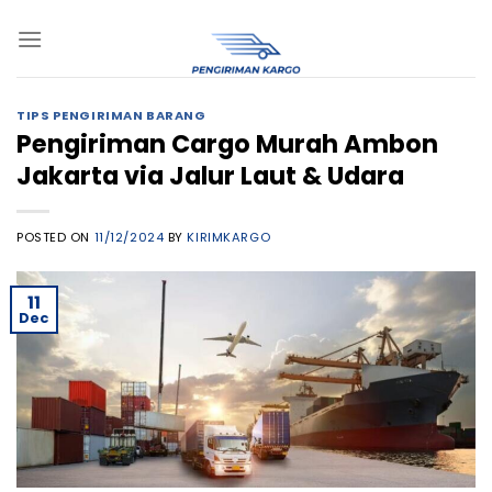
Skip
to
content
TIPS PENGIRIMAN BARANG
Pengiriman Cargo Murah Ambon
Jakarta via Jalur Laut & Udara
POSTED ON
11/12/2024
BY
KIRIMKARGO
11
Dec