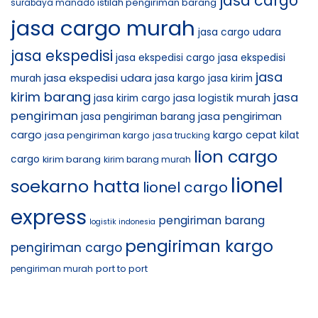
jasa cargo
istilah pengiriman barang
surabaya manado
jasa cargo murah
jasa cargo udara
jasa ekspedisi
jasa ekspedisi cargo
jasa ekspedisi
jasa
jasa ekspedisi udara
murah
jasa kargo
jasa kirim
kirim barang
jasa
jasa logistik murah
jasa kirim cargo
pengiriman
jasa pengiriman
jasa pengiriman barang
cargo
kargo cepat
jasa pengiriman kargo
kilat
jasa trucking
lion cargo
cargo
kirim barang
kirim barang murah
lionel
soekarno hatta
lionel cargo
express
pengiriman barang
logistik indonesia
pengiriman kargo
pengiriman cargo
port to port
pengiriman murah