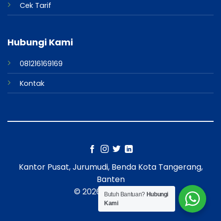
Cek Tarif
Hubungi Kami
081216169169
Kontak
Kantor Pusat, Jurumudi, Benda Kota Tangerang,
Banten
© 2026 UX Themes
Butuh Bantuan?
Hubungi
Kami