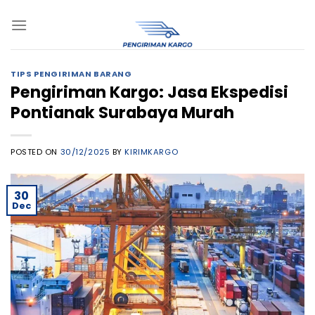
Skip
to
content
TIPS PENGIRIMAN BARANG
Pengiriman Kargo: Jasa Ekspedisi
Pontianak Surabaya Murah
POSTED ON
30/12/2025
BY
KIRIMKARGO
30
Dec