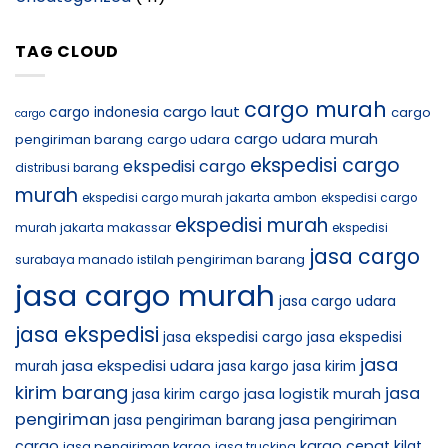
TAG CLOUD
cargo murah
cargo laut
cargo indonesia
cargo
cargo
cargo udara murah
pengiriman barang
cargo udara
ekspedisi cargo
ekspedisi cargo
distribusi barang
murah
ekspedisi cargo murah jakarta ambon
ekspedisi cargo
ekspedisi murah
murah jakarta makassar
ekspedisi
jasa cargo
istilah pengiriman barang
surabaya manado
jasa cargo murah
jasa cargo udara
jasa ekspedisi
jasa ekspedisi cargo
jasa ekspedisi
jasa
jasa ekspedisi udara
murah
jasa kargo
jasa kirim
kirim barang
jasa
jasa logistik murah
jasa kirim cargo
pengiriman
jasa pengiriman
jasa pengiriman barang
cargo
kargo cepat
jasa pengiriman kargo
kilat
jasa trucking